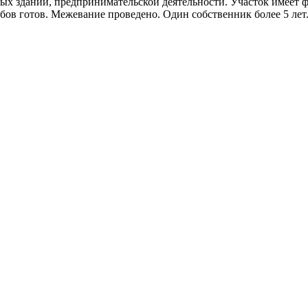
х зданий, предпринимательской деятельности. Участок имеет фа
кубов готов. Межевание проведено. Один собственник более 5 лет