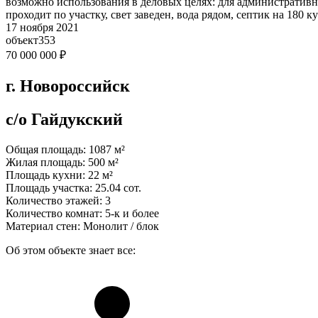
возможно использования в деловых целях: для административны
проходит по участку, свет заведен, вода рядом, септик на 180 
17 ноября 2021
объект
353
70 000 000
₽
г. Новороссийск
с/о Гайдукский
Общая площадь:
1087 м²
Жилая площадь:
500 м²
Площадь кухни:
22 м²
Площадь участка:
25.04 сот.
Количество этажей:
3
Количество комнат:
5-к и более
Материал стен:
Монолит / блок
Об этом объекте знает все: