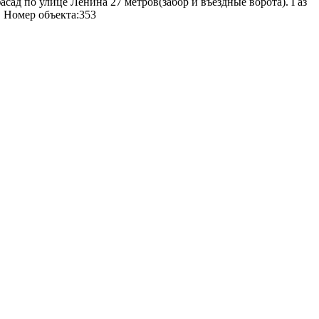
сад по улице Ленина 27 метров(забор и въездные ворота). Газ
. Номер объекта:353